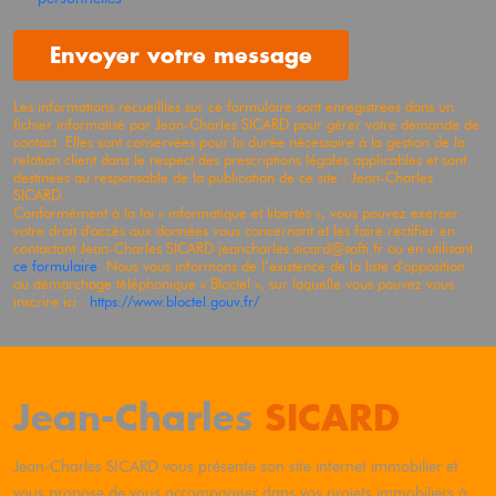
Envoyer votre message
Les informations recueillies sur ce formulaire sont enregistrées dans un
fichier informatisé par Jean-Charles
SICARD
pour gérer votre demande de
contact. Elles sont conservées pour la durée nécessaire à la gestion de la
relation client dans le respect des prescriptions légales applicables et sont
destinées au responsable de la publication de ce site : Jean-Charles
SICARD
.
Conformément à la loi « informatique et libertés », vous pouvez exercer
votre droit d'accès aux données vous concernant et les faire rectifier en
contactant Jean-Charles
SICARD
jeancharles.sicard@safti.fr ou en utilisant
ce formulaire
. Nous vous informons de l’existence de la liste d'opposition
au démarchage téléphonique « Bloctel », sur laquelle vous pouvez vous
inscrire ici :
https://www.bloctel.gouv.fr/
Jean-Charles
SICARD
Jean-Charles
SICARD
vous présente son site internet immobilier et
vous propose de vous accompagner dans vos projets immobiliers à