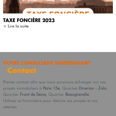
TAXE FONCIÈRE 2023
> Lire la suite
VOTRE CONSULTANT INDÉPENDANT
Contact
Prenez contact afin que nous puissions échanger sur vos
projets immobiliers à
Paris 15e
, Quartier
Emeriau - Zola
,
Quartier
Front de Seine
, Quartier
Beaugrenelle
.
Utilisez ce formulaire pour décrire vos projets et vos
attentes.