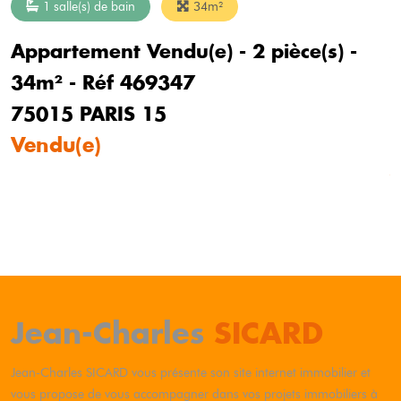
1 salle(s) de bain
34m²
Appartement Vendu(e) - 2 pièce(s) -
A
34m² - Réf 469347
75015 PARIS 15
Vendu(e)
Jean-Charles
SICARD
Jean-Charles
SICARD
vous présente son site internet immobilier et
vous propose de vous accompagner dans vos projets immobiliers à