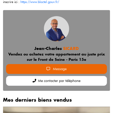
inscrire ici :
https://www.bloctel.gouv.fr/
Jean-Charles
SICARD
Vendez ou achetez votre appartement au juste prix
sur le Front de Seine - Paris 15e
Message
Me contacter par téléphone
Mes derniers biens vendus