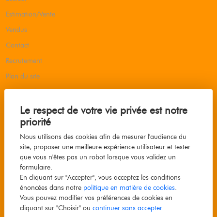
Estimation/Vente
Vendus
Contact
Recrutement
Plan du site
Mentions légales
Barème d'honoraires
Le respect de votre vie privée est notre
priorité
Nous utilisons des cookies afin de mesurer l'audience du
Faites estimer votre bien
site, proposer une meilleure expérience utilisateur et tester
que vous n'êtes pas un robot lorsque vous validez un
Immobilier à Le Front de Seine, Paris 15e
formulaire.
En cliquant sur "Accepter", vous acceptez les conditions
Vendre maison à Le Front de Seine, Paris 15e
énoncées dans notre
politique en matière de cookies
.
Vendre appartement à Le Front de Seine, Paris 15e
Vous pouvez modifier vos préférences de cookies en
cliquant sur "Choisir" ou
continuer sans accepter.
Vendre maison à Emeriau-Zola