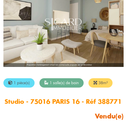
1 pièce(s)
1 salle(s) de bain
38m²
Studio - 75016 PARIS 16 - Réf 388771
Vendu(e)