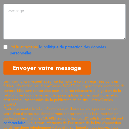
J'ai lu et accepté
la politique de protection des données
personnelles
Envoyer votre message
Les informations recueillies sur ce formulaire sont enregistrées dans un
fichier informatisé par Jean-Charles
SICARD
pour gérer votre demande de
contact. Elles sont conservées pour la durée nécessaire à la gestion de la
relation client dans le respect des prescriptions légales applicables et sont
destinées au responsable de la publication de ce site : Jean-Charles
SICARD
.
Conformément à la loi « informatique et libertés », vous pouvez exercer
votre droit d'accès aux données vous concernant et les faire rectifier en
contactant Jean-Charles
SICARD
jeancharles.sicard@safti.fr ou en utilisant
ce formulaire
. Nous vous informons de l’existence de la liste d'opposition
au démarchage téléphonique « Bloctel », sur laquelle vous pouvez vous