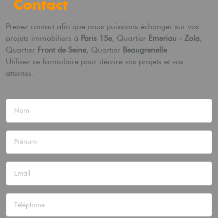
Contact
Prenez contact afin que nous puissions échanger sur vos
projets immobiliers à
Paris 15e
, Quartier
Emeriau - Zola
,
Quartier
Front de Seine
, Quartier
Beaugrenelle
.
Utilisez ce formulaire pour décrire vos projets et vos
attentes.