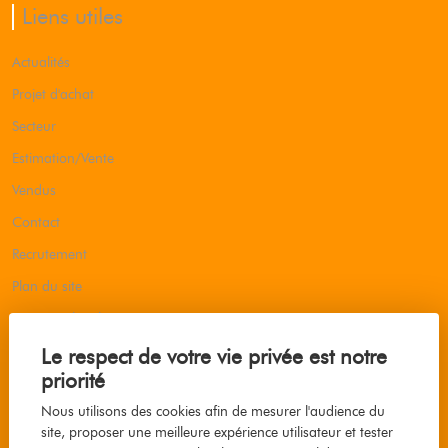
Liens utiles
Actualités
Projet d'achat
Secteur
Estimation/Vente
Vendus
Contact
Recrutement
Plan du site
Mentions légales
Barème d'honoraires
Le respect de votre vie privée est notre
priorité
Nous utilisons des cookies afin de mesurer l'audience du
Faites estimer votre bien
site, proposer une meilleure expérience utilisateur et tester