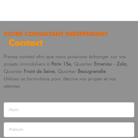
VOTRE CONSULTANT INDÉPENDANT
Contact
Prenez contact afin que nous puissions échanger sur vos
projets immobiliers à
Paris 15e
, Quartier
Emeriau - Zola
,
Quartier
Front de Seine
, Quartier
Beaugrenelle
.
Utilisez ce formulaire pour décrire vos projets et vos
attentes.