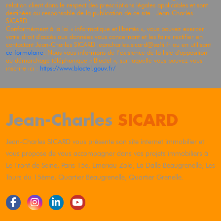
relation client dans le respect des prescriptions légales applicables et sont
destinées au responsable de la publication de ce site : Jean-Charles
SICARD
.
Conformément à la loi « informatique et libertés », vous pouvez exercer
votre droit d'accès aux données vous concernant et les faire rectifier en
contactant Jean-Charles
SICARD
jeancharles.sicard@safti.fr ou en utilisant
ce formulaire
. Nous vous informons de l’existence de la liste d'opposition
au démarchage téléphonique « Bloctel », sur laquelle vous pouvez vous
inscrire ici :
https://www.bloctel.gouv.fr/
Jean-Charles
SICARD
Jean-Charles
SICARD
vous présente son site internet immobilier et
vous propose de vous accompagner dans vos projets immobiliers à
Le Front de Seine, Paris 15e, Emeriau-Zola, La Dalle Beaugrenelle, Les
Tours du 15ème, Quartier Beaugrenelle, Quartier Grenelle.